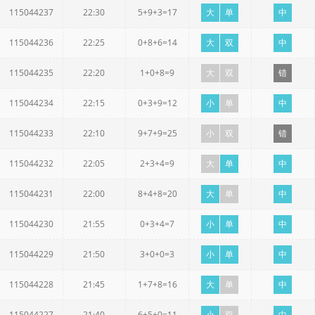
115044237
22:30
5+9+3=17
大
单
中
115044236
22:25
0+8+6=14
大
双
中
115044235
22:20
1+0+8=9
大
双
错
115044234
22:15
0+3+9=12
小
单
中
115044233
22:10
9+7+9=25
小
双
错
115044232
22:05
2+3+4=9
大
单
中
115044231
22:00
8+4+8=20
大
单
中
115044230
21:55
0+3+4=7
小
单
中
115044229
21:50
3+0+0=3
小
单
中
115044228
21:45
1+7+8=16
大
单
中
115044227
21:40
6+5+0=11
小
双
中