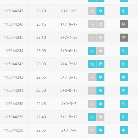
115044247
23:20
0+2+1=3
大
单
中
115044246
23:15
1+7+9=17
小
双
错
115044245
23:10
8+7+7=22
小
单
错
115044244
23:05
8+0+6=14
大
单
中
115044243
23:00
7+4+7=18
大
双
中
115044242
22:55
5+7+3=15
小
单
中
115044241
22:50
6+3+8=17
小
单
中
115044240
22:45
4+0+3=7
大
单
中
115044239
22:40
6+1+5=12
小
单
中
115044238
22:35
2+0+7=9
大
单
中